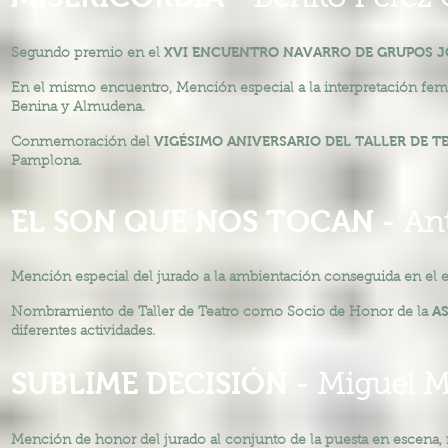
Benito Pérez 
XVI ENCUENTRO NAVARRO DE GRUPOS 
Segundo premio en el
En el mismo encuentro, Mención especial a la interpretación fem
Benina y Almudena.
VIGÉSIMO ANIVERSARIO DEL TALLER DE T
Conmemoración del
Pamplona.
EL SON QUE NOS TOCAN -
Ant
Mención especial del jurado a la ambientación conseguida en el 
AS
Nombramiento de Taller de Teatro como Socio de Honor de la
diferentes actividades.
SUBLIME DECISIÓN -
Miguel M
Mención de honor del jurado al conjunto de la puesta en escena, rig