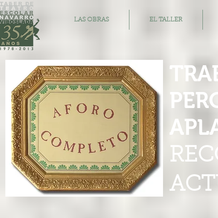
LAS OBRAS
EL TALLER
TRA
PER
APL
REC
ACT