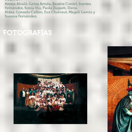
Amaia Alcalá, Gema Arrula, Beatriz Contel, Irantzu
Fernández, Sonia Viu, Paola Zugasti, Elena
Aldaz,
Gonzalo Callen, Eva Chorraut, Magali García y
Susana Fernández.
FOTOGRAFÍAS