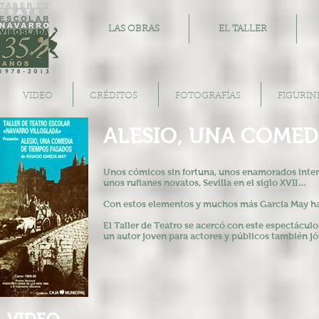
LAS OBRAS
EL TALLER
VIDEO
CRÉDITOS
FOTOGRAFÍAS
FIGURIN
ALESIO, UNA COMED
Unos cómicos sin fortuna, unos
enamorados inten
unos rufianes
novatos, Sevilla en el siglo XVII…
Con estos elementos y muchos
más García May h
El Taller de Teatro se acercó con
este espectáculo
un
autor joven para actores y
públicos también jó
VIDEO