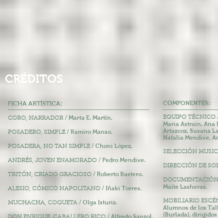
CRÉDITOS
FICHA ARTÍSTICA:
COMPONENTES:
Marta E. Martín.
EQUIPO TÉCNICO 
CORO, NARRADOR /
Maria Astrain, Ana B
Artazcoz, Susana La
Ramiro Manso.
POSADERO, SIMPLE /
Natalia Mendive, A
Choni López.
POSADERA, NO TAN SIMPLE /
SELECCIÓN MUSIC
Pedro Mendive.
ANDRÉS, JOVEN ENAMORADO /
DIRECCIÓN DE SO
Roberto Bastero.
TRITÓN, CRIADO GRACIOSO /
DOCUMENTACIÓN D
Maite Lasheras.
Iñaki Torres.
ALESIO, CÓMICO NAPOLITANO /
MOBILIARIO ESCÉ
Olga Isturiz.
MUCHACHA, COQUETA /
Alumnos de los Tal
(Burlada), dirigido
Alfredo Sanzol.
DON ENRIQUE, CABALLERO RICO /