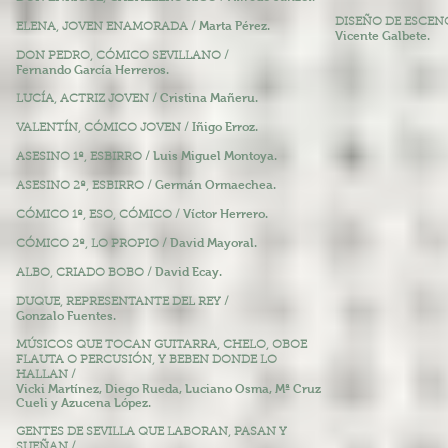
DISEÑO DE ESCEN
Marta Pérez.
ELENA, JOVEN ENAMORADA /
Vicente Galbete.
DON PEDRO, CÓMICO SEVILLANO /
Fernando García Herreros.
Cristina Mañeru.
LUCÍA, ACTRIZ JOVEN /
Iñigo Erroz.
VALENTÍN, CÓMICO JOVEN /
Luis Miguel Montoya.
ASESINO 1º, ESBIRRO /
Germán Ormaechea.
ASESINO 2º, ESBIRRO /
Víctor Herrero.
CÓMICO 1º, ESO, CÓMICO /
David Mayoral.
CÓMICO 2º, LO PROPIO /
David Ecay.
ALBO, CRIADO BOBO /
DUQUE, REPRESENTANTE DEL REY /
Gonzalo Fuentes.
MÚSICOS QUE TOCAN GUITARRA, CHELO, OBOE
FLAUTA O PERCUSIÓN, Y BEBEN DONDE LO
HALLAN /
Vicki Martínez, Diego Rueda, Luciano Osma, Mª Cruz
Cueli y Azucena López.
GENTES DE SEVILLA QUE LABORAN, PASAN Y
SUEÑAN /