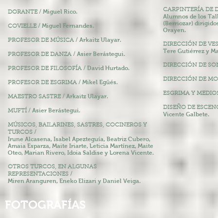
CARPINTERÍA DE 
Miguel
Rico.
DORANTE /
Alumnos de los Tal
(Berriozar) dirigid
Miguel Fernandes.
COVIELLE /
Orayen.
Arkaitz Ulayar.
PROFESOR DE MÚSICA /
DIRECCIÓN DE VE
Tere Gutiérrez y Ma
Asier Berástegui.
PROFESOR DE DANZA /
DIRECCIÓN DE SO
David Hurtado.
PROFESOR DE FILOSOFÍA /
DIRECCIÓN DE M
Mikel Egüés.
PROFESOR DE ESGRIMA /
ESGRIMA Y MEDIOS
Arkaitz Ulayar.
MAESTRO SASTRE /
DISEÑO DE ESCEN
Asier
Berástegui.
MUFTÍ /
Vicente Galbete.
MÚSICOS, BAILARINES, SASTRES, COCINEROS Y
TURCOS /
Irune Alcasena, Isabel Apezteguía, Beatriz Cubero,
Amaia
Esparza, Maite Iriarte, Leticia Martínez, Maite
Oteo, Marian Rivero, Idoia Saldise y Lorena Vicente.
OTROS TURCOS, EN ALGUNAS
REPRESENTACIONES
/
Miren Aranguren, Eneko Elizari y Daniel Veiga.
FOTOGRAFÍAS