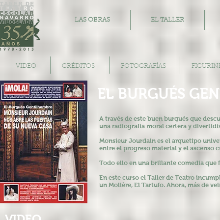
LAS OBRAS
EL TALLER
VIDEO
CRÉDITOS
FOTOGRAFÍAS
FIGURIN
EL BURGUÉS GE
A través de este buen burgués que
descu
una
radiografía moral certera y
divertidí
Monsieur Jourdain es el arquetipo
unive
entre
el progreso material y el ascenso
c
Todo ello en una brillante comedia
que 
En este curso el Taller de Teatro
incumpl
un
Molière, El Tartufo. Ahora, más de
vei
VIDEO