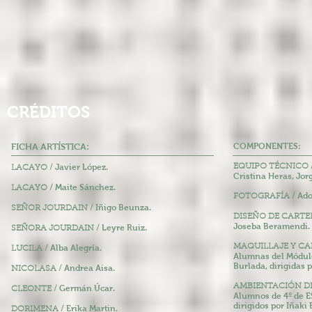
CRÉDITOS
FICHA ARTÍSTICA:
COMPONENTES:
Javier López.
EQUIPO TÉCNICO 
LACAYO /
Cristina Heras, Jor
Maite Sánchez.
LACAYO /
Ado
FOTOGRAFÍA /
Iñigo Beunza.
SEÑOR JOURDAIN /
DISEÑO DE CARTE
Joseba Beramendi.
Leyre
Ruiz.
SEÑORA JOURDAIN /
MAQUILLAJE Y C
Alba Alegría.
LUCILA /
Alumnas del Módulo 
Burlada, dirigidas 
Andrea Aisa.
NICOLASA /
AMBIENTACIÓN D
Germán Úcar.
CLEONTE /
Alumnos de 4º de ES
dirigidos por Iñaki
Erika Martin.
DORIMENA /