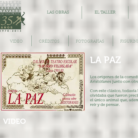
LAS OBRAS
EL TALLER
VIDEO
CRÉDITOS
FOTOGRAFÍAS
FIGURIN
LA PAZ
Los orígenes de la comed
Aristófanes junto con
otr
Con este clásico, todavía
olvidaba que fueron
prec
el único animal que,
adem
reír y
de pensar.
VIDEO