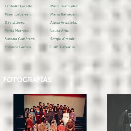
Estibaliz Lacalle.
Maite Bermúdez.
Miren Iribarren.
Maria
Barragán.
David Ibero.
Alicia Arizaleta.
María Herrera.
Laura Ariz.
Susana Gutiérrez.
Sergio Altemir.
Yolanda Gurrea.
Ruth Aizpurua.
FOTOGRAFÍAS