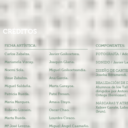
CRÉDITOS
FICHA ARTÍSTICA:
COMPONENTES:
Carlos Zabalza.
Javier Goikoetxea.
Ado
FOTOGRAFÍA /
Marianela Vizcay.
Joaquín Glaria.
Javier La
SONIDO /
Noemí Sola.
Miguel Goikoetxandia.
DISEÑO DE CARTEL
Joseba Beramendi.
Uxue Zabalza.
Ana García.
REALIZACIÓN DE 
Miguel Saldaña.
Marta
Garayoa.
Alumnos de los Tal
dirigidos por Anto
Patricia Rueda.
Patxi Fresan.
Ortega (Berriozar).
Maria
Marques.
Amaia Etayo.
MÁSCARAS Y ATRE
Xabier Garate, Labo
Roberto Lizoain.
Oscar Chao.
(Irun).
Marta Rueda.
Lourdes Ciraco.
Mª José Lerena.
Miguel Ángel Caamaño.